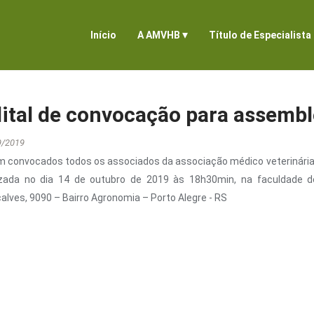
▾
Início
A AMVHB
Título de Especialista
ital de convocação para assemb
9/2019
m convocados todos os associados da associação médico veterinária h
izada no dia 14 de outubro de 2019 às 18h30min, na faculdade d
alves, 9090 – Bairro Agronomia – Porto Alegre - RS