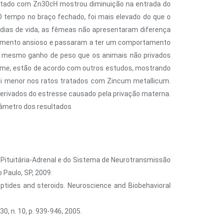
atado com Zn30cH mostrou diminuição na entrada do
O tempo no braço fechado, foi mais elevado do que o
 dias de vida, as fêmeas não apresentaram diferença
rtamento ansioso e passaram a ter um comportamento
o mesmo ganho de peso que os animais não privados
mame, estão de acordo com outros estudos, mostrando
foi menor nos ratos tratados com Zincum metallicum.
erivados do estresse causado pela privação materna.
râmetro dos resultados
-Pituitária-Adrenal e do Sistema de Neurotransmissão
 Paulo, SP, 2009.
eptides and steroids. Neuroscience and Biobehavioral
0, n. 10, p. 939-946, 2005.