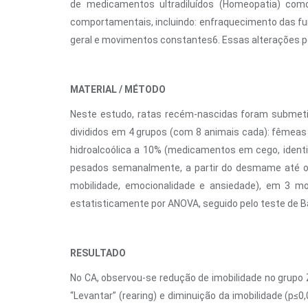
de medicamentos ultradiluídos (Homeopatia) com
comportamentais, incluindo: enfraquecimento das fun
geral e movimentos constantes6. Essas alterações 
MATERIAL / MÉTODO
Neste estudo, ratas recém-nascidas foram submeti
divididos em 4 grupos (com 8 animais cada): fêmea
hidroalcoólica a 10% (medicamentos em cego, ident
pesados ​​semanalmente, a partir do desmame até o 
mobilidade, emocionalidade e ansiedade), em 3 mo
estatisticamente por ANOVA, seguido pelo teste de Ba
RESULTADO
No CA, observou-se redução de imobilidade no grupo
“Levantar” (rearing) e diminuição da imobilidade (p≤