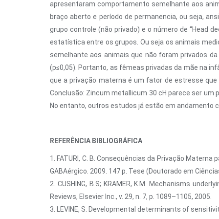
apresentaram comportamento semelhante aos animai
braço aberto e período de permanencia, ou seja, an
grupo controle (não privado) e o número de “Head d
estatística entre os grupos. Ou seja os animais m
semelhante aos animais que não foram privados da
(p≤0,05). Portanto, as fêmeas privadas da mãe na i
que a privação materna é um fator de estresse que 
Conclusão: Zincum metallicum 30 cH parece ser um p
No entanto, outros estudos já estão em andamento c
REFERÊNCIA BIBLIOGRÁFICA
1. FATURI, C. B. Consequências da Privação Materna
GABAérgico. 2009. 147 p. Tese (Doutorado em Ciências
2. CUSHING, B.S; KRAMER, K.M. Mechanisms underlying
Reviews, Elsevier Inc., v. 29, n. 7, p. 1089–1105, 2005.
3. LEVINE, S. Developmental determinants of sensitivity