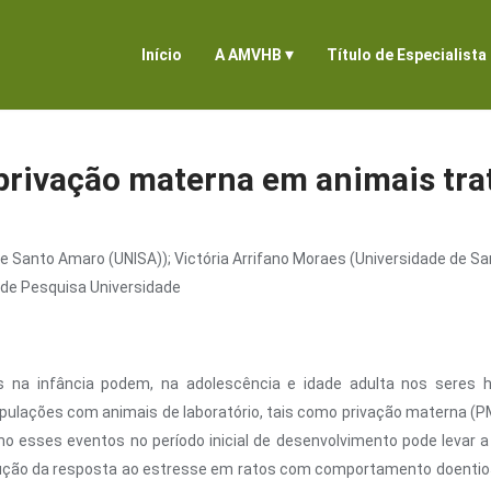
▾
Início
A AMVHB
Título de Especialista
a privação materna em animais t
 de Santo Amaro (UNISA)); Victória Arrifano Moraes (Universidade de S
 de Pesquisa Universidade
 na infância podem, na adolescência e idade adulta nos seres
ipulações com animais de laboratório, tais como privação materna (PM
o esses eventos no período inicial de desenvolvimento pode levar 
ução da resposta ao estresse em ratos com comportamento doentio