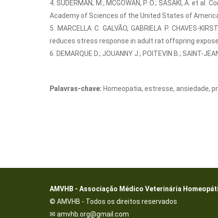
4. SUDERMAN, M.; MCGOWAN, P. O.; SASAKI, A. et al. Co
Academy of Sciences of the United States of America, 
5. MARCELLA C. GALVÃO, GABRIELA P. CHAVES-KIRST
reduces stress response in adult rat offspring expose
6. DEMARQUE D.; JOUANNY J.; POITEVIN B.; SAINT-JEAN
Palavras-chave:
Homeopatia, estresse, ansiedade, p
AMVHB - Associação Médico Veterinária Homeopátic
© AMVHB - Todos os direitos reservados
✉ amvhb.org@gmail.com