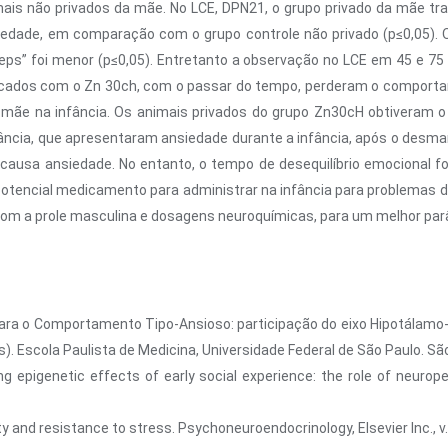
s não privados da mãe. No LCE, DPN21, o grupo privado da mãe tr
siedade, em comparação com o grupo controle não privado (p≤0,05). 
eeps” foi menor (p≤0,05). Entretanto a observação no LCE em 45 e 75
edicados com o Zn 30ch, com o passar do tempo, perderam o compo
 mãe na infância. Os animais privados do grupo Zn30cH obtiveram 
nfância, que apresentaram ansiedade durante a infância, após o des
causa ansiedade. No entanto, o tempo de desequilíbrio emocional 
otencial medicamento para administrar na infância para problemas d
om a prole masculina e dosagens neuroquímicas, para um melhor pa
 para o Comportamento Tipo-Ansioso: participação do eixo Hipotálamo
). Escola Paulista de Medicina, Universidade Federal de São Paulo. São
 epigenetic effects of early social experience: the role of neurop
 and resistance to stress. Psychoneuroendocrinology, Elsevier Inc., v.3