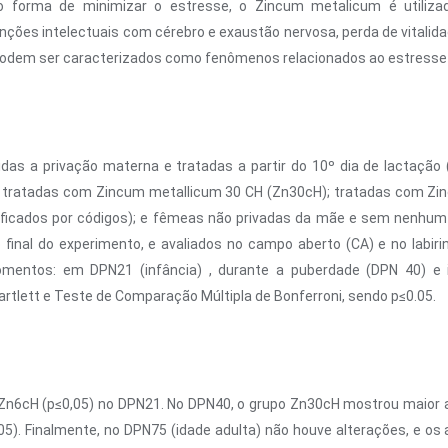
o forma de minimizar o estresse, o Zincum metalicum é utiliza
ções intelectuais com cérebro e exaustão nervosa, perda de vitalida
podem ser caracterizados como fenômenos relacionados ao estresse 
das a privação materna e tratadas a partir do 10º dia de lactaçã
s tratadas com Zincum metallicum 30 CH (Zn30cH); tratadas com Zi
ificados por códigos); e fêmeas não privadas da mãe e sem nenhum
final do experimento, e avaliados no campo aberto (CA) e no labirin
mentos: em DPN21 (infância) , durante a puberdade (DPN 40) e i
rtlett e Teste de Comparação Múltipla de Bonferroni, sendo p≤0.05.
 Zn6cH (p≤0,05) no DPN21. No DPN40, o grupo Zn30cH mostrou maior 
0,05). Finalmente, no DPN75 (idade adulta) não houve alterações, e o