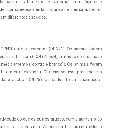
do para o tratamento de sintomas neurológicos e
de , compreensão lenta, distúrbio de memória, tremor
em diferentes espécies.
o (DPN10) até o desmame (DPN21). Os animais foram
ncum metallicum 6 CH (Zn6cH); tratadas com solução
 medicamento ("controle branco"). Os animais foram
to em cruz elevado (LCE) (dispositivos para medir a
dade adulta (DPN75). Os dados foram analisados ​​
atividade do que os outros grupos, com o aumento do
s animais tratados com Zincum metallicum ultradiluido