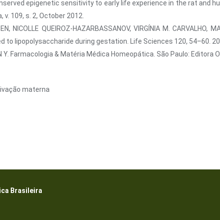
nserved epigenetic sensitivity to early life experience in the rat a
v. 109, s. 2, October 2012.
EN, NICOLLE QUEIROZ-HAZARBASSANOV, VIRGÍNIA M. CARVALHO, MAR
d to lipopolysaccharide during gestation. Life Sciences 120, 54–60. 20
 Y. Farmacologia & Matéria Médica Homeopática. São Paulo: Editora 
rivação materna
a Brasileira